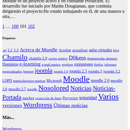
Moodle es un proyecto activo y en constante evolución. El
desarrollo fue iniciado por Martin Dougiamas, que continúa
dirigiendo el proyecto:He estado trabajando en él, de una manera u
otra,…
Paginación
1
…
100
101
102
de
Etiquetas
entradas
Acerca de Moodle
aulas virtuales
2.2
2.3
Acrobat
actualizar
.tel
blog
Chamilo
D0keos
chamilo 2.0
correo masivo
desmatricular alumnos
e-learning
Dominios
extensiones
e-mail masivo
explorer
firefox
informes
joomla
joomla 2.5
joomla 3
joomla 3.2
personalizados
Internet
joomla 1.6
Moodle
moodle 2.0
LOPD
Microsoft
moodle
matriculaciones masivas
Nosolored
Noticias
Noticias-
2.6
moodle 2.7
mozilla
Varios
Portada
seguridad
parches
Proyectos
protección de datos
Wordpress
Últimas noticias
versiones
Más...
Wordpress