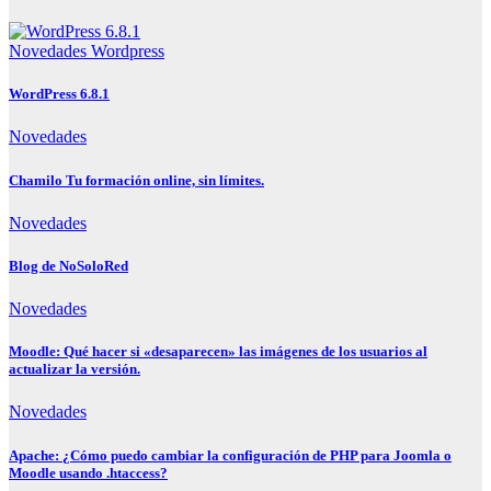
Novedades
Wordpress
WordPress 6.8.1
Novedades
Chamilo Tu formación online, sin límites.
Novedades
Blog de NoSoloRed
Novedades
Moodle: Qué hacer si «desaparecen» las imágenes de los usuarios al
actualizar la versión.
Novedades
Apache: ¿Cómo puedo cambiar la configuración de PHP para Joomla o
Moodle usando .htaccess?