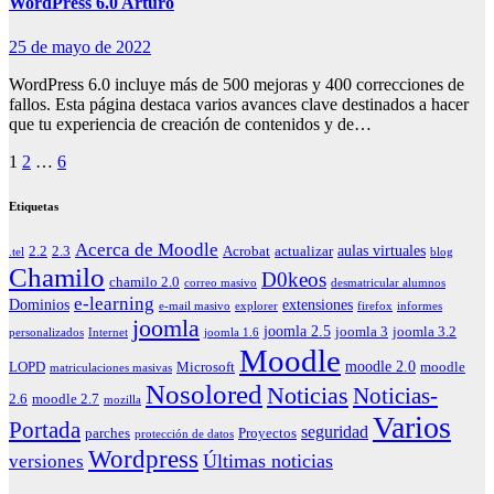
WordPress 6.0 Arturo
25 de mayo de 2022
WordPress 6.0 incluye más de 500 mejoras y 400 correcciones de
fallos. Esta página destaca varios avances clave destinados a hacer
que tu experiencia de creación de contenidos y de…
Paginación
1
2
…
6
de
Etiquetas
entradas
Acerca de Moodle
aulas virtuales
2.2
2.3
Acrobat
actualizar
.tel
blog
Chamilo
D0keos
chamilo 2.0
correo masivo
desmatricular alumnos
e-learning
Dominios
extensiones
e-mail masivo
explorer
firefox
informes
joomla
joomla 2.5
joomla 3
joomla 3.2
personalizados
Internet
joomla 1.6
Moodle
moodle 2.0
LOPD
Microsoft
moodle
matriculaciones masivas
Nosolored
Noticias
Noticias-
2.6
moodle 2.7
mozilla
Varios
Portada
seguridad
parches
Proyectos
protección de datos
Wordpress
Últimas noticias
versiones