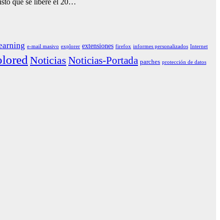
isto que se libere el 20…
earning
extensiones
e-mail masivo
explorer
firefox
informes personalizados
Internet
lored
Noticias
Noticias-Portada
parches
protección de datos