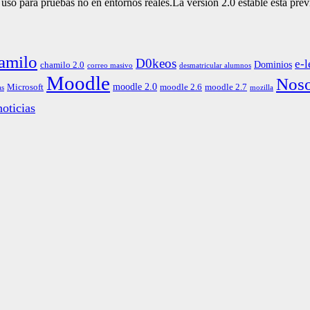
so para pruebas no en entornos reales.La versión 2.0 estable está prev
amilo
D0keos
e-l
Dominios
chamilo 2.0
correo masivo
desmatricular alumnos
Moodle
Noso
moodle 2.0
Microsoft
moodle 2.6
moodle 2.7
as
mozilla
oticias