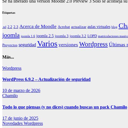
Se ha liberado una versión Moodle 2.0 Preview 3 Sólo se aconseja su u
Etiquetas
Ch
Acerca de Moodle
aulas virtuales
2.2
2.3
Acrobat
actualizar
.tel
blog
joomla
joomla 2.5
joomla 3
joomla 3.2
LOPD
joomla 1.6
matriculaciones masiv
Varios
Wordpress
Últimas n
versiones
seguridad
Proyectos
Más...
Wordpress
WordPress 6.9.2 – Actualización de seguridad
10 de marzo de 2026
Chamilo
Todo lo que piensas (y no dices) cuando buscas un pack Chamilo
17 de junio de 2025
Novedades
Wordpress