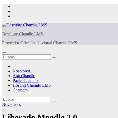
Saltar
al
contenido
Descubre Chamilo LMS
Proveedor Oficial Aula virtual Chamilo LMS
Nosolored
App Chamilo
Packs Chamilo
Hosting Chamilo LMS
Contacto
Novedades
Liberado Moodle 2.0