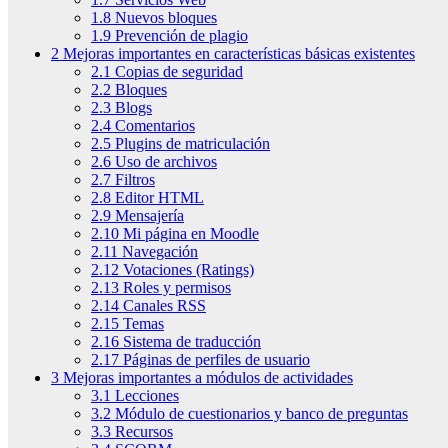
1.8 Nuevos bloques
1.9 Prevención de plagio
2 Mejoras importantes en características básicas existentes
2.1 Copias de seguridad
2.2 Bloques
2.3 Blogs
2.4 Comentarios
2.5 Plugins de matriculación
2.6 Uso de archivos
2.7 Filtros
2.8 Editor HTML
2.9 Mensajería
2.10 Mi página en Moodle
2.11 Navegación
2.12 Votaciones (Ratings)
2.13 Roles y permisos
2.14 Canales RSS
2.15 Temas
2.16 Sistema de traducción
2.17 Páginas de perfiles de usuario
3 Mejoras importantes a módulos de actividades
3.1 Lecciones
3.2 Módulo de cuestionarios y banco de preguntas
3.3 Recursos