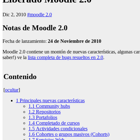
Dic 2, 2010
#moodle 2.0
Notas de Moodle 2.0
Fecha de lanzamiento:
24 de Noviembre de 2010
Moodle 2.0 contiene un montón de nuevas características, algunas cara
saber!) ve la
lista completa de bugs resueltos en 2.0
.
Contenido
[
ocultar
]
1 Principales nuevas características
1.1 Community hubs
1.2 Repositorios
1.3 Portafolios
1.4 Completado de cursos
1.5 Actividades condicionales
1.6 Cohortes o grupos masivos (Cohorts)
1.7 Servicios Web