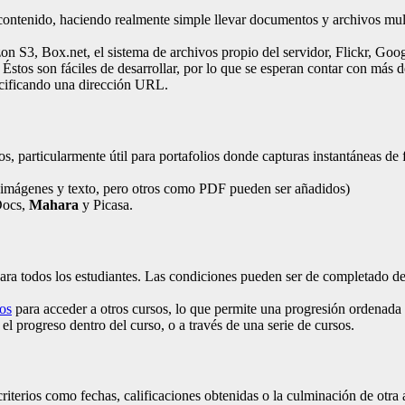
e contenido, haciendo realmente simple llevar documentos y archivos 
zon S3, Box.net, el sistema de archivos propio del servidor, Flickr, G
os son fáciles de desarrollar, por lo que se esperan contar con más de
ecificando una dirección URL.
, particularmente útil para portafolios donde capturas instantáneas de f
imágenes y texto, pero otros como PDF pueden ser añadidos)
 Docs,
Mahara
y Picasa.
ra todos los estudiantes. Las condiciones pueden ser de completado de 
tos
para acceder a otros cursos, lo que permite una progresión ordenada y
l progreso dentro del curso, o a través de una serie de cursos.
criterios como fechas, calificaciones obtenidas o la culminación de otra 