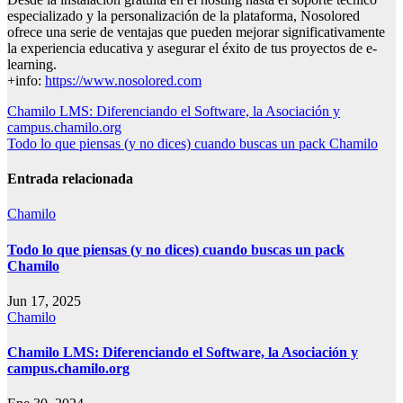
especializado y la personalización de la plataforma, Nosolored
ofrece una serie de ventajas que pueden mejorar significativamente
la experiencia educativa y asegurar el éxito de tus proyectos de e-
learning.
+info:
https://www.nosolored.com
Navegación
Chamilo LMS: Diferenciando el Software, la Asociación y
campus.chamilo.org
de
Todo lo que piensas (y no dices) cuando buscas un pack Chamilo
entradas
Entrada relacionada
Chamilo
Todo lo que piensas (y no dices) cuando buscas un pack
Chamilo
Jun 17, 2025
Chamilo
Chamilo LMS: Diferenciando el Software, la Asociación y
campus.chamilo.org