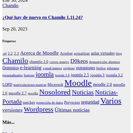
Ene 30, 2024
Chamilo
¿Qué hay de nuevo en Chamilo 1.11.24?
Sep 20, 2023
Etiquetas
Acerca de Moodle
aulas virtuales
2.2
2.3
Acrobat
actualizar
.tel
blog
Chamilo
D0keos
chamilo 2.0
correo masivo
desmatricular alumnos
e-learning
Dominios
extensiones
e-mail masivo
explorer
firefox
informes
joomla
joomla 2.5
joomla 3
joomla 3.2
personalizados
Internet
joomla 1.6
Moodle
moodle 2.0
LOPD
Microsoft
moodle
matriculaciones masivas
Nosolored
Noticias
Noticias-
2.6
moodle 2.7
mozilla
Varios
Portada
seguridad
parches
Proyectos
protección de datos
Wordpress
Últimas noticias
versiones
Más...