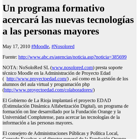
Un programa formativo
acercará las nuevas tecnologías
a las personas mayores
May 17, 2010
#Moodle
,
#Nosolored
Fuente:
http://www.abc.es/agencias/noticia.asp?noticia=385699
NOTA: NoSoloRed SL (
www.nosolored.com
) presta soporte
técnico Moodle en la Administración de Proyecto Edad
(
http://www.proyectoedad.com/
) , así como en la gestión de los
alumnos del aula virtual y programación php
(
http://www.proyectoedad.com/colaboradores/
)
El Gobierno de La Rioja implantará el proyecto EDAD
(Estimulación Dinámica Alfabetización Digital), un programa de
formación on line desarrollado por la Fundación Orange y la
Universidad Complutense, para acercar las tecnologías de la
información a las personas mayores.
El consejero de Administraciones Públicas y Política Local,
Conrado Escobar, y el director general de la Fundación Orange,