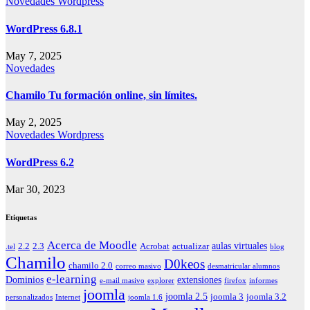
Novedades
Wordpress
WordPress 6.8.1
May 7, 2025
Novedades
Chamilo Tu formación online, sin límites.
May 2, 2025
Novedades
Wordpress
WordPress 6.2
Mar 30, 2023
Etiquetas
Acerca de Moodle
aulas virtuales
2.2
2.3
Acrobat
actualizar
.tel
blog
Chamilo
D0keos
chamilo 2.0
correo masivo
desmatricular alumnos
e-learning
Dominios
extensiones
e-mail masivo
explorer
firefox
informes
joomla
joomla 2.5
joomla 3
joomla 3.2
personalizados
Internet
joomla 1.6