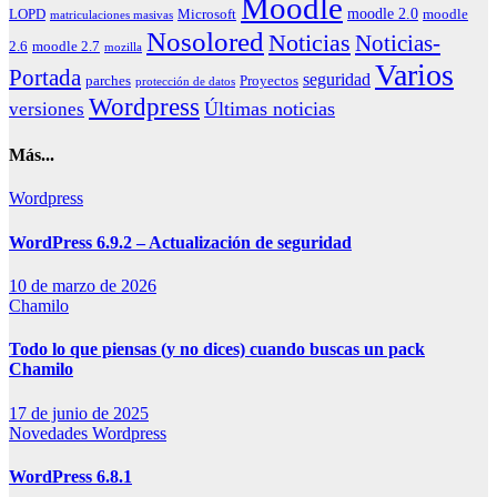
Moodle
moodle 2.0
LOPD
Microsoft
moodle
matriculaciones masivas
Nosolored
Noticias
Noticias-
2.6
moodle 2.7
mozilla
Varios
Portada
seguridad
parches
Proyectos
protección de datos
Wordpress
Últimas noticias
versiones
Más...
Wordpress
WordPress 6.9.2 – Actualización de seguridad
10 de marzo de 2026
Chamilo
Todo lo que piensas (y no dices) cuando buscas un pack
Chamilo
17 de junio de 2025
Novedades
Wordpress
WordPress 6.8.1