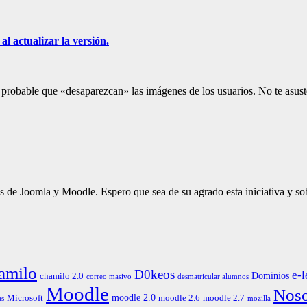
l actualizar la versión.
s probable que «desaparezcan» las imágenes de los usuarios. No te asus
de Joomla y Moodle. Espero que sea de su agrado esta iniciativa y sob
amilo
D0keos
e-l
Dominios
chamilo 2.0
correo masivo
desmatricular alumnos
Moodle
Noso
moodle 2.0
Microsoft
moodle 2.6
moodle 2.7
as
mozilla