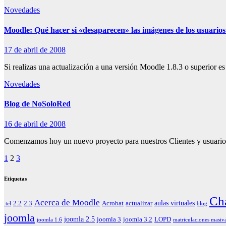
Novedades
Moodle: Qué hacer si «desaparecen» las imágenes de los usuarios a
17 de abril de 2008
Si realizas una actualización a una versión Moodle 1.8.3 o superior e
Novedades
Blog de NoSoloRed
16 de abril de 2008
Comenzamos hoy un nuevo proyecto para nuestros Clientes y usuarios 
Paginación
1
2
3
de
Etiquetas
entradas
Ch
Acerca de Moodle
aulas virtuales
2.2
2.3
Acrobat
actualizar
.tel
blog
joomla
joomla 2.5
joomla 3
joomla 3.2
LOPD
joomla 1.6
matriculaciones masiv