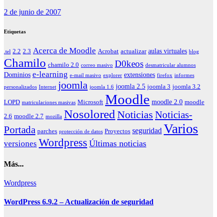
2 de junio de 2007
Etiquetas
Acerca de Moodle
aulas virtuales
2.2
2.3
Acrobat
actualizar
.tel
blog
Chamilo
D0keos
chamilo 2.0
correo masivo
desmatricular alumnos
e-learning
Dominios
extensiones
e-mail masivo
explorer
firefox
informes
joomla
joomla 2.5
joomla 3
joomla 3.2
personalizados
Internet
joomla 1.6
Moodle
moodle 2.0
LOPD
Microsoft
moodle
matriculaciones masivas
Nosolored
Noticias
Noticias-
2.6
moodle 2.7
mozilla
Varios
Portada
seguridad
parches
Proyectos
protección de datos
Wordpress
Últimas noticias
versiones
Más...
Wordpress
WordPress 6.9.2 – Actualización de seguridad