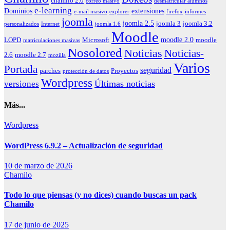
chamilo 2.0
correo masivo
desmatricular alumnos
e-learning
Dominios
extensiones
e-mail masivo
explorer
firefox
informes
joomla
joomla 2.5
joomla 3
joomla 3.2
personalizados
Internet
joomla 1.6
Moodle
moodle 2.0
LOPD
Microsoft
moodle
matriculaciones masivas
Nosolored
Noticias
Noticias-
2.6
moodle 2.7
mozilla
Varios
Portada
seguridad
parches
Proyectos
protección de datos
Wordpress
Últimas noticias
versiones
Más...
Wordpress
WordPress 6.9.2 – Actualización de seguridad
10 de marzo de 2026
Chamilo
Todo lo que piensas (y no dices) cuando buscas un pack
Chamilo
17 de junio de 2025