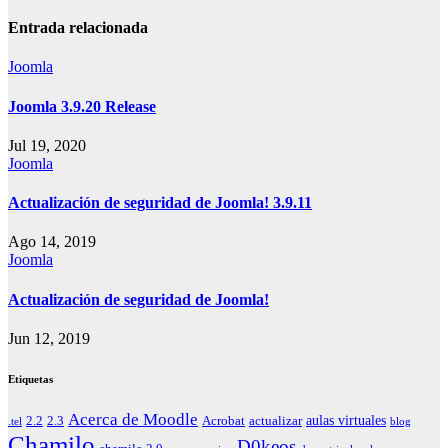
de
entradas
Entrada relacionada
Joomla
Joomla 3.9.20 Release
Jul 19, 2020
Joomla
Actualización de seguridad de Joomla! 3.9.11
Ago 14, 2019
Joomla
Actualización de seguridad de Joomla!
Jun 12, 2019
Etiquetas
Acerca de Moodle
aulas virtuales
2.2
2.3
Acrobat
actualizar
.tel
blog
Chamilo
D0keos