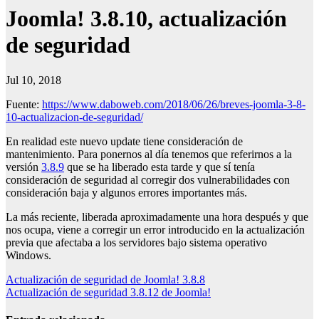
Joomla! 3.8.10, actualización
de seguridad
Jul 10, 2018
Fuente:
https://www.daboweb.com/2018/06/26/breves-joomla-3-8-
10-actualizacion-de-seguridad/
En realidad este nuevo update tiene consideración de
mantenimiento. Para ponernos al día tenemos que referirnos a la
versión
3.8.9
que se ha liberado esta tarde y que sí tenía
consideración de seguridad al corregir dos vulnerabilidades con
consideración baja y algunos errores importantes más.
La más reciente, liberada aproximadamente una hora después y que
nos ocupa, viene a corregir un error introducido en la actualización
previa que afectaba a los servidores bajo sistema operativo
Windows.
Navegación
Actualización de seguridad de Joomla! 3.8.8
Actualización de seguridad 3.8.12 de Joomla!
de