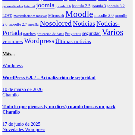
joomla
joomla 2.5
joomla 3
joomla 3.2
personalizados
Internet
joomla 1.6
Moodle
moodle 2.0
LOPD
Microsoft
moodle
matriculaciones masivas
Nosolored
Noticias
Noticias-
2.6
moodle 2.7
mozilla
Varios
Portada
seguridad
parches
Proyectos
protección de datos
Wordpress
Últimas noticias
versiones
Más...
Wordpress
WordPress 6.9.2 – Actualización de seguridad
10 de marzo de 2026
Chamilo
Todo lo que piensas (y no dices) cuando buscas un pack
Chamilo
17 de junio de 2025
Novedades
Wordpress