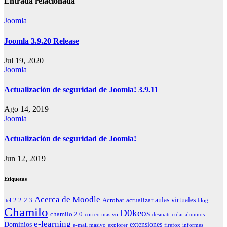
entradas
Entrada relacionada
Joomla
Joomla 3.9.20 Release
Jul 19, 2020
Joomla
Actualización de seguridad de Joomla! 3.9.11
Ago 14, 2019
Joomla
Actualización de seguridad de Joomla!
Jun 12, 2019
Etiquetas
Acerca de Moodle
aulas virtuales
2.2
2.3
Acrobat
actualizar
.tel
blog
Chamilo
D0keos
chamilo 2.0
correo masivo
desmatricular alumnos
e-learning
Dominios
extensiones
e-mail masivo
explorer
firefox
informes