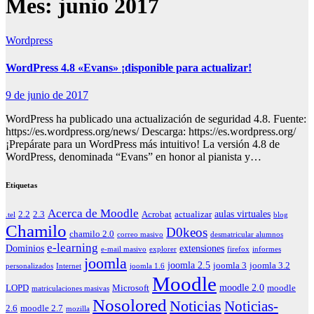
Mes:
junio 2017
Wordpress
WordPress 4.8 «Evans» ¡disponible para actualizar!
9 de junio de 2017
WordPress ha publicado una actualización de seguridad 4.8. Fuente:
https://es.wordpress.org/news/ Descarga: https://es.wordpress.org/
¡Prepárate para un WordPress más intuitivo! La versión 4.8 de
WordPress, denominada “Evans” en honor al pianista y…
Etiquetas
Acerca de Moodle
aulas virtuales
2.2
2.3
Acrobat
actualizar
.tel
blog
Chamilo
D0keos
chamilo 2.0
correo masivo
desmatricular alumnos
e-learning
Dominios
extensiones
e-mail masivo
explorer
firefox
informes
joomla
joomla 2.5
joomla 3
joomla 3.2
personalizados
Internet
joomla 1.6
Moodle
moodle 2.0
LOPD
Microsoft
moodle
matriculaciones masivas
Nosolored
Noticias
Noticias-
2.6
moodle 2.7
mozilla