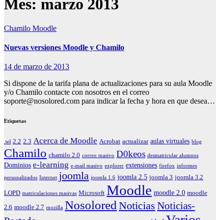
Mes:
marzo 2013
Chamilo
Moodle
Nuevas versiones Moodle y Chamilo
14 de marzo de 2013
Si dispone de la tarifa plana de actualizaciones para su aula Moodle
y/o Chamilo contacte con nosotros en el correo
soporte@nosolored.com para indicar la fecha y hora en que desea…
Etiquetas
Acerca de Moodle
aulas virtuales
2.2
2.3
Acrobat
actualizar
.tel
blog
Chamilo
D0keos
chamilo 2.0
correo masivo
desmatricular alumnos
e-learning
Dominios
extensiones
e-mail masivo
explorer
firefox
informes
joomla
joomla 2.5
joomla 3
joomla 3.2
personalizados
Internet
joomla 1.6
Moodle
moodle 2.0
LOPD
Microsoft
moodle
matriculaciones masivas
Nosolored
Noticias
Noticias-
2.6
moodle 2.7
mozilla
Varios