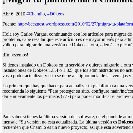
Abr 6, 2010
#Chamilo
,
#D0keos
Fuente:
http://beeznest.wordpress.com/2010/02/27/¡migra-tu-platafor
Hola soy Carlos Vargas, continuando con los artículos para migrar d
problema, cabe resaltar que este artículo es de mayor interés para ad
válido para migrar de una versión de Dokeos a otra, además explicaré 
¡Empezemos!
Si tienes instalado un Dokeos en tu servidor y quieres migrarlo a otr
instalaciones de Dokeos 1.8.4 o 1.8.5, que los administradores no act
vas a poder actualizar, y esto se debe a la ignorancia de las ventaja
Lo primero que hay que hacer para actualizar tu plataforma a una versió
recomienda lo siguiente “Para proteger su sitio, configure main/inc/
darle nuevamente los permisos (777) para poder modificar el archivo d
Para saber si tienes la última versión del software, en el panel de admi
mensaje “Su versión no está actualizada. La última versión es
Dokeos 
recuerden que Chamilo es un nuevo proyecto, asi que esta advertencia