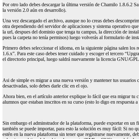
Por otro lado debes descargar la última versión de Chamilo 1.8.6.2 Salt
la versión 2.0 aún en desarrollo).
Una vez descargado el archivo, aunque no lo creas debes descomprimi
otra dependiendo del servidor de aplicaciones y sistema operativo que
la url, despues del dominio que tenga tu campus, la dirección de instal
pues la carpeta no tenía permisos) luego volverás al formulario de ins
Primero debes seleccionar el idioma, en la siguiente página salen lo
1.6.x”. Para este caso debes tener cuidado y escoger el tercero “Upgr
el directorio principal, luego saldrá nuevamente la licencia GNU/GPL. I
Asi de simple es migrar a una nueva versión y mantener tus usuarios c
desactivadas, solo debes darle clic en el ojo.
Ahora bien, en el artículo anterior explique lo fácil que era migrar tu
alumnos que estaban inscritos en su curso (esto lo digo en respuesta a 
Sin embargo el adminstrador de la plataforma, puede exportar en un 
también se puede importar, para esto la solución es muy fácil: Si no qu
estén en la nueva plataforma sin tener que registrarse nuevamente, de