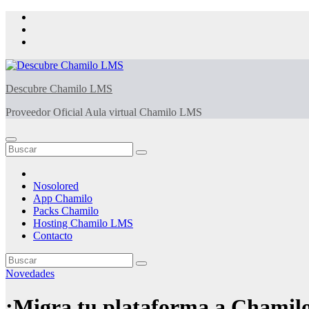
Saltar
al
contenido
Descubre Chamilo LMS
Proveedor Oficial Aula virtual Chamilo LMS
Nosolored
App Chamilo
Packs Chamilo
Hosting Chamilo LMS
Contacto
Novedades
¡Migra tu plataforma a Chamilo