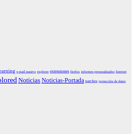
earning
extensiones
e-mail masivo
explorer
firefox
informes personalizados
Internet
lored
Noticias
Noticias-Portada
parches
protección de datos