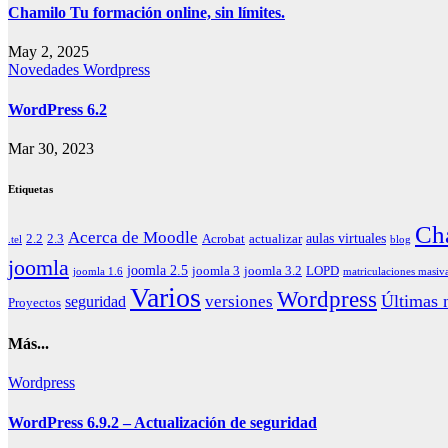
Chamilo Tu formación online, sin límites.
May 2, 2025
Novedades
Wordpress
WordPress 6.2
Mar 30, 2023
Etiquetas
Ch
Acerca de Moodle
aulas virtuales
2.2
2.3
Acrobat
actualizar
.tel
blog
joomla
joomla 2.5
joomla 3
joomla 3.2
LOPD
joomla 1.6
matriculaciones masiv
Varios
Wordpress
Últimas n
versiones
seguridad
Proyectos
Más...
Wordpress
WordPress 6.9.2 – Actualización de seguridad