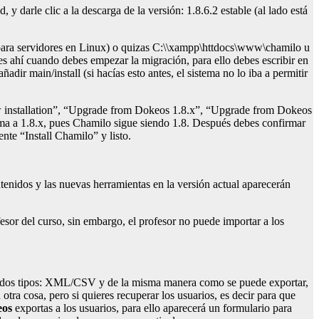
 darle clic a la descarga de la versión: 1.8.6.2 estable (al lado está
 para servidores en Linux) o quizas C:\\xampp\httdocs\www\chamilo u
es ahí cuando debes empezar la migración, para ello debes escribir en
dir main/install (si hacías esto antes, el sistema no lo iba a permitir
“New installation”, “Upgrade from Dokeos 1.8.x”, “Upgrade from Dokeos
orma a 1.8.x, pues Chamilo sigue siendo 1.8. Después debes confirmar
nte “Install Chamilo” y listo.
tenidos y las nuevas herramientas en la versión actual aparecerán
fesor del curso, sin embargo, el profesor no puede importar a los
 de dos tipos: XML/CSV y de la misma manera como se puede exportar,
otra cosa, pero si quieres recuperar los usuarios, es decir para que
eos
exportas a los usuarios, para ello aparecerá un formulario para