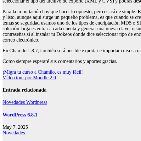
seleccionar el tipo del archivo de exporte (XML y CVS) y podrás descar
Para la importación hay que hacer lo opuesto, pero es así de simple.
E
y listo, aunque aqui surge un pequeño problema, es que cuando se crea
temas se seguridad usamos uno de los tipos de encriptación MD5 o SHA1
solución larga es entrar a cada cuenta y generar una nueva clave, o s
contraseñas si al instalar tu Dokeos donde dice seleccionar tipo de e
correo electrónico.
En Chamilo 1.8.7, también será posible exportar e importar cursos co
Como siempre esperaré sus comentarios y aportes gracias.
Navegación
¡Migra tu curso a Chamilo, es muy fácil!
Vídeo tour por Moodle 2.0
de
entradas
Entrada relacionada
Novedades
Wordpress
WordPress 6.8.1
May 7, 2025
Novedades