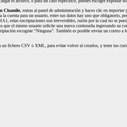
gar el archivo, o para un caso específico, puedes escoger exportar solo
n Chamilo
, entras al panel de administración y haces clic en
importar
 la cuenta para un usuario, entre sus datos hay uno que obligatorio, pe
, estas encriptaciones son irreversibles, razón por la cual no se puede
ino que el mismo usuario solicite una nueva contraseña ingresando su co
ncriptación escogiste “Ninguna”. También es posible enviar un correo a 
n un fichero CSV o XML, para evitar volver al crearlos, y tener tus cu