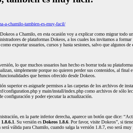
ma-a-chamilo-tambien-es-muy-facil/
e Dokeos a Chamilo, en esta ocasión voy a explicar como migrar todo 
ministradores de plataformas Dokeos, a los cuales los invitamos a forma
como exportar usuarios, cursos y hasta sesiones, salvo que algunos de e
a versión, lo que muchos usuarios han hecho es borrar toda su plataform
ualizan, simplemente porque no quieren perder sus contenidos, al final 
s y funcionalidades que hemos ofrecido desde Dokeos.
n superior es asignarle permisos a las carpetas de los archivos de insta
conf/configuration.php y main/install/index.php como archivos de sólo 
e configuración y poder ejecutar la actualización.
nistración, en la parte inferior derecha, aparece un botón que dice: “Acti
1.8.6.1
. Su versión es
Dokeos 1.8.6
. Por favor, visite Dokeos”, si tien
 será válida para Chamilo, cuando salga la versión 1.8.7, eso será muy 