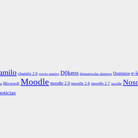
amilo
D0keos
e-l
Dominios
chamilo 2.0
correo masivo
desmatricular alumnos
Moodle
Noso
moodle 2.0
Microsoft
moodle 2.6
moodle 2.7
as
mozilla
oticias