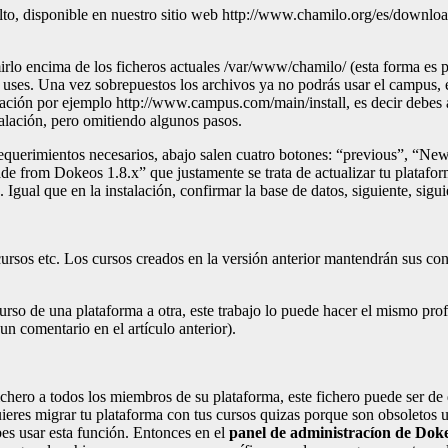
o, disponible en nuestro sitio web http://www.chamilo.org/es/download, y
rlo encima de los ficheros actuales /var/www/chamilo/ (esta forma es
 uses. Una vez sobrepuestos los archivos ya no podrás usar el campus, 
ación por ejemplo http://www.campus.com/main/install, es decir debes aña
talación, pero omitiendo algunos pasos.
s requerimientos necesarios, abajo salen cuatro botones: “previous”, 
ade from Dokeos 1.8.x” que justamente se trata de actualizar tu plataf
gual que en la instalación, confirmar la base de datos, siguiente, siguie
ursos etc. Los cursos creados en la versión anterior mantendrán sus con
 curso de una plataforma a otra, este trabajo lo puede hacer el mismo pro
un comentario en el artículo anterior).
fichero a todos los miembros de su plataforma, este fichero puede ser
ieres migrar tu plataforma con tus cursos quizas porque son obsoletos u 
bes usar esta función. Entonces en el
panel de administracíon de Dok