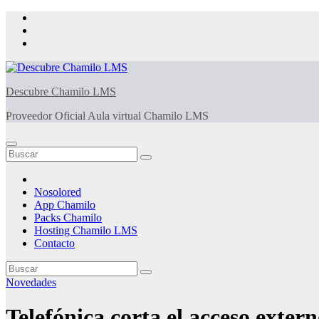
Saltar
al
contenido
Descubre Chamilo LMS
Proveedor Oficial Aula virtual Chamilo LMS
Nosolored
App Chamilo
Packs Chamilo
Hosting Chamilo LMS
Contacto
Novedades
Telefónica corta el acceso exter