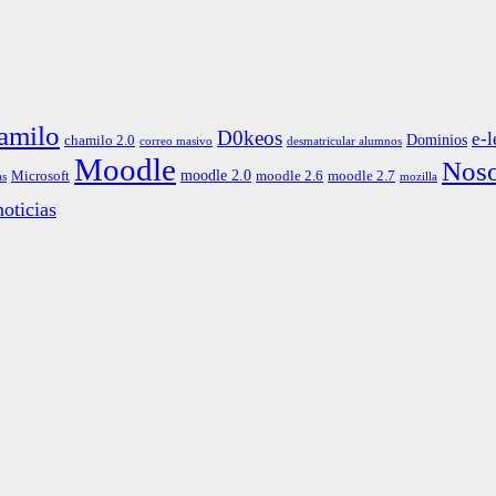
amilo
D0keos
e-l
Dominios
chamilo 2.0
correo masivo
desmatricular alumnos
Moodle
Noso
moodle 2.0
Microsoft
moodle 2.6
moodle 2.7
as
mozilla
oticias