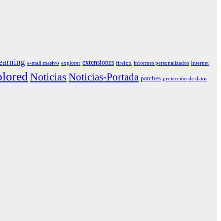
earning
extensiones
e-mail masivo
explorer
firefox
informes personalizados
Internet
lored
Noticias
Noticias-Portada
parches
protección de datos