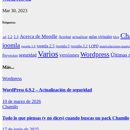
Mar 30, 2023
Etiquetas
Ch
Acerca de Moodle
aulas virtuales
2.2
2.3
Acrobat
actualizar
.tel
blog
joomla
joomla 2.5
joomla 3
joomla 3.2
LOPD
joomla 1.6
matriculaciones masiv
Varios
Wordpress
Últimas n
versiones
seguridad
Proyectos
Más...
Wordpress
WordPress 6.9.2 – Actualización de seguridad
10 de marzo de 2026
Chamilo
Todo lo que piensas (y no dices) cuando buscas un pack Chamilo
17 de junio de 2025