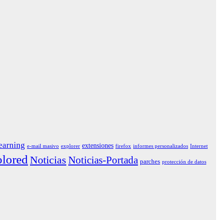
earning
extensiones
e-mail masivo
explorer
firefox
informes personalizados
Internet
lored
Noticias
Noticias-Portada
parches
protección de datos