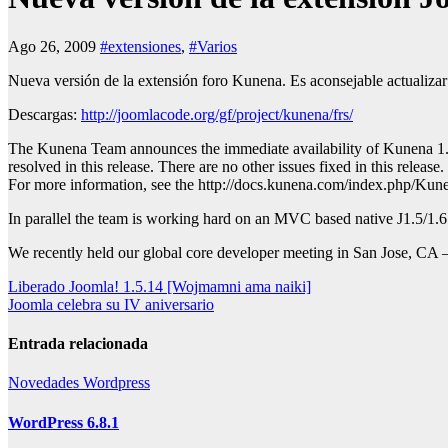
Ago 26, 2009
#extensiones
,
#Varios
Nueva versión de la extensión foro Kunena. Es aconsejable actualizar
Descargas:
http://joomlacode.org/gf/project/kunena/frs/
The Kunena Team announces the immediate availability of Kunena 1.5.5
resolved in this release. There are no other issues fixed in this release.
For more information, see the http://docs.kunena.com/index.php/Ku
In parallel the team is working hard on an MVC based native J1.5/1.6 
We recently held our global core developer meeting in San Jose, CA –
Navegación
Liberado Joomla! 1.5.14 [Wojmamni ama naiki]
Joomla celebra su IV aniversario
de
entradas
Entrada relacionada
Novedades
Wordpress
WordPress 6.8.1