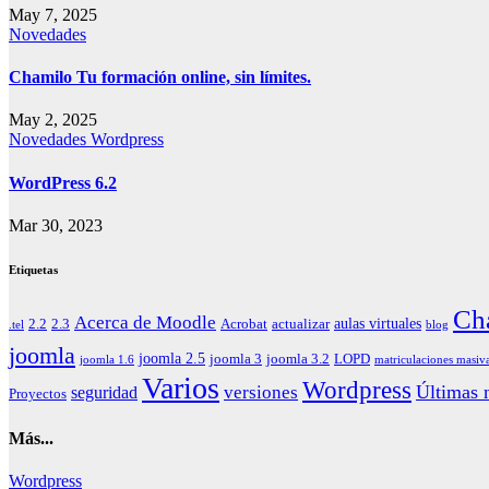
May 7, 2025
Novedades
Chamilo Tu formación online, sin límites.
May 2, 2025
Novedades
Wordpress
WordPress 6.2
Mar 30, 2023
Etiquetas
Ch
Acerca de Moodle
aulas virtuales
2.2
2.3
Acrobat
actualizar
.tel
blog
joomla
joomla 2.5
joomla 3
joomla 3.2
LOPD
joomla 1.6
matriculaciones masiv
Varios
Wordpress
Últimas n
versiones
seguridad
Proyectos
Más...
Wordpress