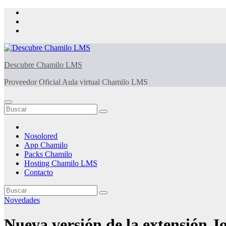
Saltar
al
contenido
Descubre Chamilo LMS
Proveedor Oficial Aula virtual Chamilo LMS
Nosolored
App Chamilo
Packs Chamilo
Hosting Chamilo LMS
Contacto
Novedades
Nueva versión de la extensión 