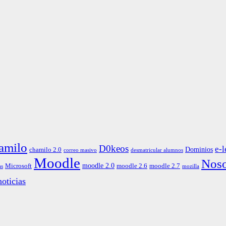
amilo
D0keos
e-l
Dominios
chamilo 2.0
correo masivo
desmatricular alumnos
Moodle
Noso
moodle 2.0
Microsoft
moodle 2.6
moodle 2.7
as
mozilla
oticias