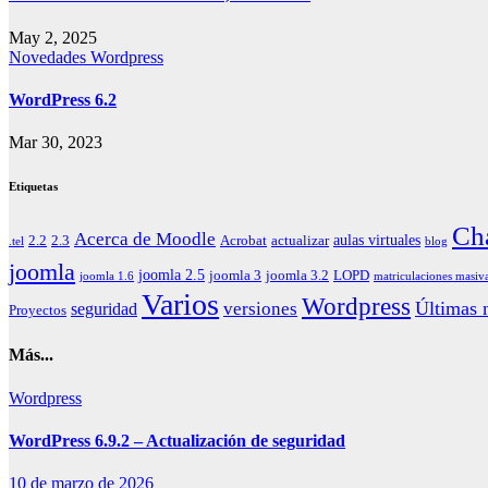
May 2, 2025
Novedades
Wordpress
WordPress 6.2
Mar 30, 2023
Etiquetas
Ch
Acerca de Moodle
aulas virtuales
2.2
2.3
Acrobat
actualizar
.tel
blog
joomla
joomla 2.5
joomla 3
joomla 3.2
LOPD
joomla 1.6
matriculaciones masiv
Varios
Wordpress
Últimas n
versiones
seguridad
Proyectos
Más...
Wordpress
WordPress 6.9.2 – Actualización de seguridad
10 de marzo de 2026