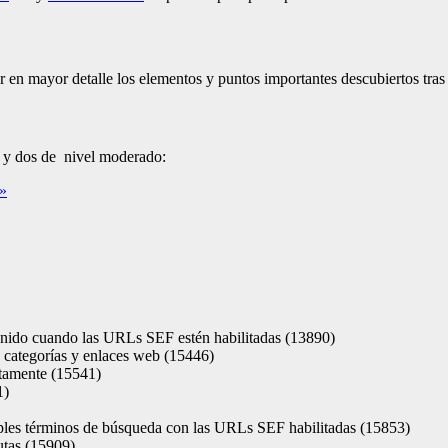
 en mayor detalle los elementos y puntos importantes descubiertos tras 
el y dos de nivel moderado:
»
tenido cuando las URLs SEF estén habilitadas (13890)
e categorías y enlaces web (15446)
ctamente (15541)
1)
ples términos de búsqueda con las URLs SEF habilitadas (15853)
utas (15909)