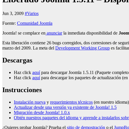
Jun 3, 2009
#Varios
Fuente:
Comunidad Joomla
Joomla! se complace en
anunciar
la inmediata disponibilidad de
Joom
Esta liberación contiene 26 bugs corregidos, dos corresiones de seg
marzo del 2009. La meta del
Development Working Group
es facilit
Descargas
Haz click
aquí
para descargar Joomla 1.5.11 (Paquete completo e
Haz click
aquí
para descargar los paquetes de actualización (en 
Instrucciones
Instalación nueva
y
requerimientos técnicos
(en nuestro idioma)
Actualizar desde una versión ya existente de Joomla! 1.5
Migración desde Joomla! 1.0.x
Obtén nuestros paquetes del idioma y aprende a instalarlos sobr
¿Quieres probar Joomla? Prueba el
sitio de demostración
o el
JumpB