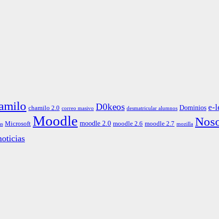
amilo
D0keos
e-l
Dominios
chamilo 2.0
correo masivo
desmatricular alumnos
Moodle
Noso
moodle 2.0
Microsoft
moodle 2.6
moodle 2.7
as
mozilla
oticias