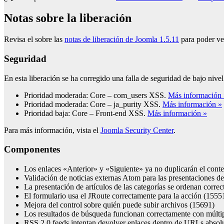
Notas sobre la liberación
Revisa el sobre las
notas de liberación de Joomla 1.5.11
para poder ver
Seguridad
En esta liberación se ha corregido una falla de seguridad de bajo niv
Prioridad moderada: Core – com_users XSS.
Más información 
Prioridad moderada: Core – ja_purity XSS.
Más información »
Prioridad baja: Core – Front-end XSS.
Más información »
Para más información, vista el
Joomla Security Center
.
Componentes
Los enlaces «Anterior» y «Siguiente» ya no duplicarán el con
Validación de noticias externas Atom para las presentaciones d
La presentación de artículos de las categorías se ordenan corre
El formulario usa el JRoute correctamente para la acción (1555
Mejora del control sobre quién puede subir archivos (15691)
Los resultados de búsqueda funcionan correctamente con múlti
RSS 2.0 feeds intentan devolver enlaces dentro de URLs absol