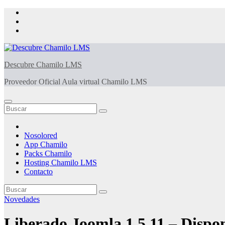
Saltar
al
contenido
Descubre Chamilo LMS
Proveedor Oficial Aula virtual Chamilo LMS
Nosolored
App Chamilo
Packs Chamilo
Hosting Chamilo LMS
Contacto
Novedades
Liberado Joomla 1.5.11 – Dispon