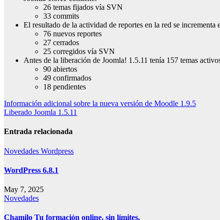
26 temas fijados vía SVN
33 commits
El resultado de la actividad de reportes en la red se incrementa 
76 nuevos reportes
27 cerrados
25 corregidos vía SVN
Antes de la liberación de Joomla! 1.5.11 tenía 157 temas activo
90 abiertos
49 confirmados
18 pendientes
Navegación
Información adicional sobre la nueva versión de Moodle 1.9.5
Liberado Joomla 1.5.11
de
entradas
Entrada relacionada
Novedades
Wordpress
WordPress 6.8.1
May 7, 2025
Novedades
Chamilo Tu formación online, sin límites.