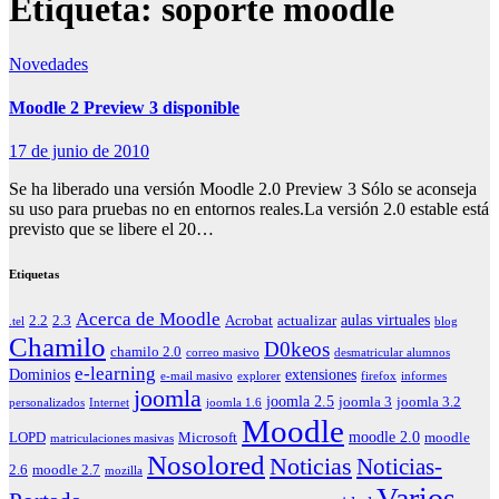
Etiqueta:
soporte moodle
Novedades
Moodle 2 Preview 3 disponible
17 de junio de 2010
Se ha liberado una versión Moodle 2.0 Preview 3 Sólo se aconseja
su uso para pruebas no en entornos reales.La versión 2.0 estable está
previsto que se libere el 20…
Etiquetas
Acerca de Moodle
aulas virtuales
2.2
2.3
Acrobat
actualizar
.tel
blog
Chamilo
D0keos
chamilo 2.0
correo masivo
desmatricular alumnos
e-learning
Dominios
extensiones
e-mail masivo
explorer
firefox
informes
joomla
joomla 2.5
joomla 3
joomla 3.2
personalizados
Internet
joomla 1.6
Moodle
moodle 2.0
LOPD
Microsoft
moodle
matriculaciones masivas
Nosolored
Noticias
Noticias-
2.6
moodle 2.7
mozilla
Varios