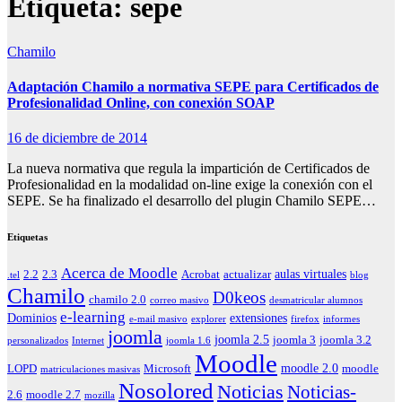
Etiqueta:
sepe
Chamilo
Adaptación Chamilo a normativa SEPE para Certificados de
Profesionalidad Online, con conexión SOAP
16 de diciembre de 2014
La nueva normativa que regula la impartición de Certificados de
Profesionalidad en la modalidad on-line exige la conexión con el
SEPE. Se ha finalizado el desarrollo del plugin Chamilo SEPE…
Etiquetas
Acerca de Moodle
aulas virtuales
2.2
2.3
Acrobat
actualizar
.tel
blog
Chamilo
D0keos
chamilo 2.0
correo masivo
desmatricular alumnos
e-learning
Dominios
extensiones
e-mail masivo
explorer
firefox
informes
joomla
joomla 2.5
joomla 3
joomla 3.2
personalizados
Internet
joomla 1.6
Moodle
moodle 2.0
LOPD
Microsoft
moodle
matriculaciones masivas
Nosolored
Noticias
Noticias-
2.6
moodle 2.7
mozilla