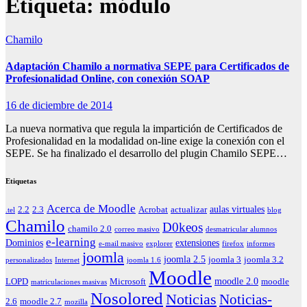
Etiqueta:
módulo
Chamilo
Adaptación Chamilo a normativa SEPE para Certificados de
Profesionalidad Online, con conexión SOAP
16 de diciembre de 2014
La nueva normativa que regula la impartición de Certificados de
Profesionalidad en la modalidad on-line exige la conexión con el
SEPE. Se ha finalizado el desarrollo del plugin Chamilo SEPE…
Etiquetas
Acerca de Moodle
aulas virtuales
2.2
2.3
Acrobat
actualizar
.tel
blog
Chamilo
D0keos
chamilo 2.0
correo masivo
desmatricular alumnos
e-learning
Dominios
extensiones
e-mail masivo
explorer
firefox
informes
joomla
joomla 2.5
joomla 3
joomla 3.2
personalizados
Internet
joomla 1.6
Moodle
moodle 2.0
LOPD
Microsoft
moodle
matriculaciones masivas
Nosolored
Noticias
Noticias-
2.6
moodle 2.7
mozilla