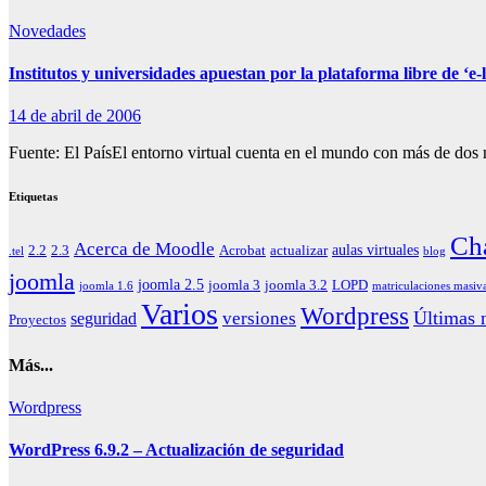
Novedades
Institutos y universidades apuestan por la plataforma libre de ‘e
14 de abril de 2006
Fuente: El PaísEl entorno virtual cuenta en el mundo con más de dos m
Etiquetas
Ch
Acerca de Moodle
aulas virtuales
2.2
2.3
Acrobat
actualizar
.tel
blog
joomla
joomla 2.5
joomla 3
joomla 3.2
LOPD
joomla 1.6
matriculaciones masiv
Varios
Wordpress
Últimas n
versiones
seguridad
Proyectos
Más...
Wordpress
WordPress 6.9.2 – Actualización de seguridad