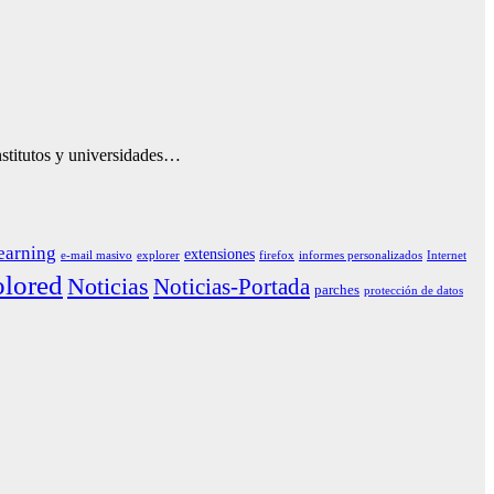
nstitutos y universidades…
earning
extensiones
e-mail masivo
explorer
firefox
informes personalizados
Internet
lored
Noticias
Noticias-Portada
parches
protección de datos