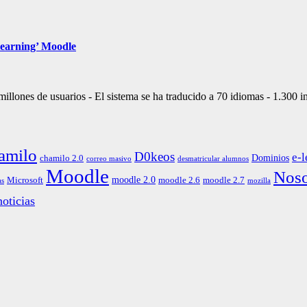
-learning’ Moodle
illones de usuarios - El sistema se ha traducido a 70 idiomas - 1.300 i
amilo
D0keos
e-l
Dominios
chamilo 2.0
correo masivo
desmatricular alumnos
Moodle
Noso
moodle 2.0
Microsoft
moodle 2.6
moodle 2.7
as
mozilla
oticias